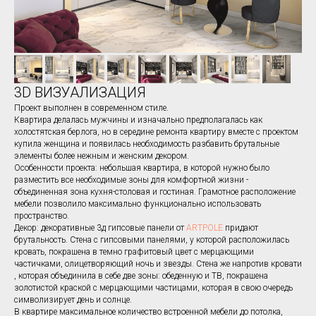
3D ВИЗУАЛИЗАЦИЯ
Проект выполнен в современном стиле.
Квартира делалась мужчины и изначально предполагалась как
холостятская берлога, но в середине ремонта квартиру вместе с проектом
купила женщина и появилась необходимость разбавить брутальные
элементы более нежным и женским декором.
Особенности проекта: небольшая квартира, в которой нужно было
разместить все необходимые зоны для комфортной жизни -
объединенная зона кухня-столовая и гостиная. Грамотное расположение
мебели позволило максимально функционально использовать
пространство.
Декор: декоративные 3д гипсовые панели от
ARTPOLE
придают
брутальность. Стена с гипсовыми панелями, у которой расположилась
кровать, покрашена в темно графитовый цвет с мерцающими
частичками, олицетворяющий ночь и звезды. Стена же напротив кровати
, которая объединила в себе две зоны: обеденную и ТВ, покрашена
золотистой краской с мерцающими частицами, которая в свою очередь
символизирует день и солнце.
В квартире максимальное количество встроенной мебели до потолка,